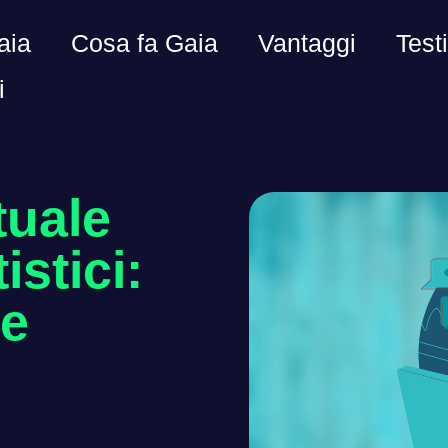
aia
Cosa fa Gaia
Vantaggi
Test
i
tuale
istici:
re