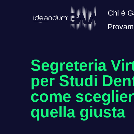
Chi è G
Provam
Segreteria Vir
per Studi Dent
come sceglie
quella giusta